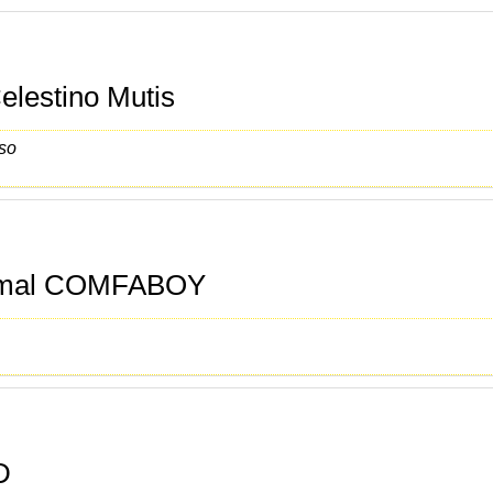
Celestino Mutis
so
Formal COMFABOY
D