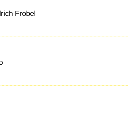
rich Frobel
o