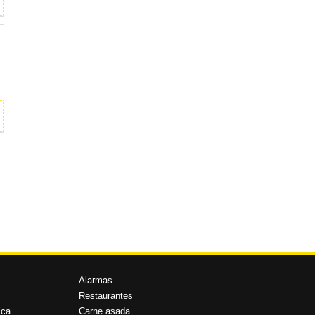
Alarmas
Restaurantes
ica
Carne asada