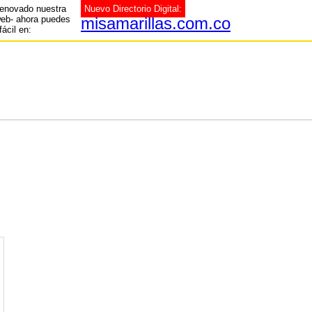
enovado nuestra
Nuevo Directorio Digital:
web- ahora puedes
misamarillas.com.co
fácil en: