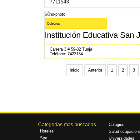
7711543
Colegios
Institución Educativa San 
Carrera 3 # 59-82 Tunja
Teléfono: 7423154
Inicio
Anterior
1
2
3
Categorías mas buscadas
Colegios
Hoteles
Salud ocupaciona
Spa
Universidades