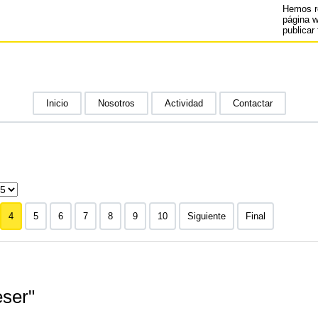
Hemos r
página 
publicar 
Inicio
Nosotros
Actividad
Contactar
4
5
6
7
8
9
10
Siguiente
Final
eser"