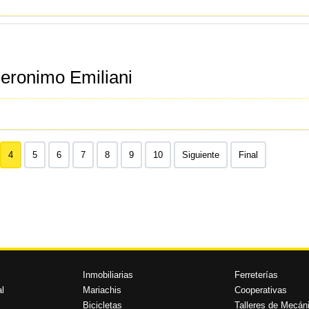
Jeronimo Emiliani
4
5
6
7
8
9
10
Siguiente
Final
Inmobiliarias
Ferreterías
l
Mariachis
Cooperativas
Bicicletas
Talleres de Mecán