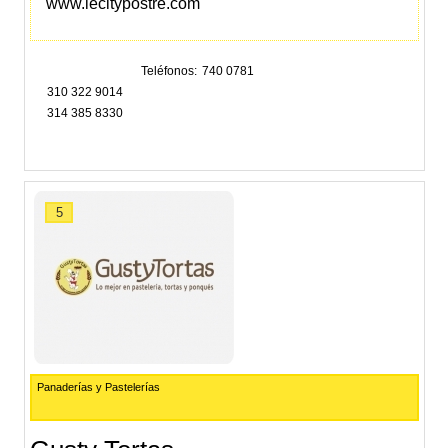
www.lecitypostre.com
Teléfonos
740 0781
310 322 9014
314 385 8330
5
Panaderías y Pastelerías