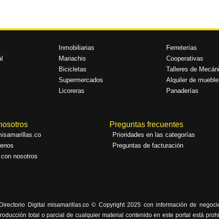
Inmobiliarias
Ferreterías
l
Mariachis
Cooperativas
Bicicletas
Talleres de Mecán
Supermercados
Alquiler de mueble
Licoreras
Panaderías
nosotros
Preguntas frecuentes
isamarillas.co
Prioridades en las categorías
tenos
Preguntas de facturación
 con nosotros
Directorio Digital misamarillas.co © Copyright 2025 con información de negoc
roducción total o parcial de cualquier material contenido en este portal está pro