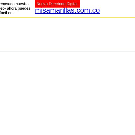
enovado nuestra
Nuevo Directorio Digital:
web- ahora puedes
misamarillas.com.co
fácil en: