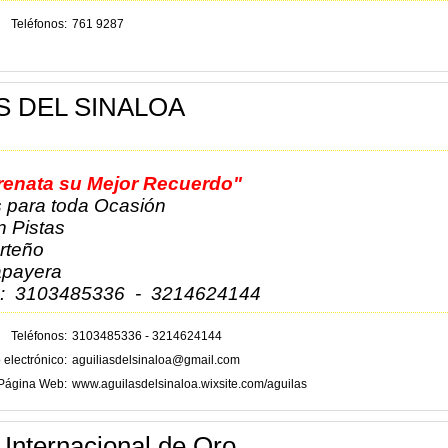
Teléfonos
761 9287
S DEL SINALOA
renata su Mejor Recuerdo"
 para toda Ocasión
 Pistas
rteño
payera
s: 3103485336 - 3214624144
Teléfonos
3103485336 - 3214624144
 electrónico
aguiliasdelsinaloa@gmail.com
Página Web
www.aguilasdelsinaloa.wixsite.com/aguilas
 Internacional de Oro