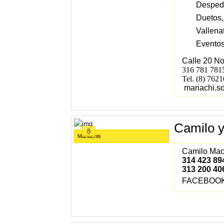
Despedi
Duetos,
Vallenat
Eventos
Calle 20 No
316 781 7815
Tel. (8) 762
mariachi.s
Camilo 
8
Mariachis
Camilo Maci
314 423 89
313 200 40
FACEBOO