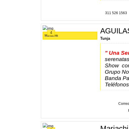
311 526 1563
AGUILA
4
Mariachis
Tunja
" Una Se
serenatas
Show con
Grupo No
Banda Pa
Teléfono
Correo
Mariachi