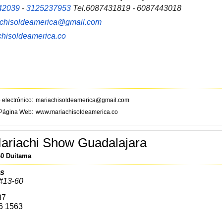
42039
-
3125237953
Tel.6087431819 - 6087443018
achisoldeamerica@gmail.com
hisoldeamerica.co
 electrónico
mariachisoldeamerica@gmail.com
Página Web
www.mariachisoldeamerica.co
ariachi Show Guadalajara
60 Duitama
as
#13-60
87
26 1563