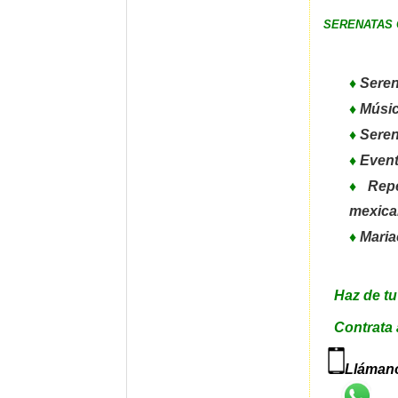
SERENATAS 
♦
Seren
♦
Músic
♦
Seren
♦
Event
♦
Reper
mexica
♦
Maria
Haz de tu
Contrata a
Llámano