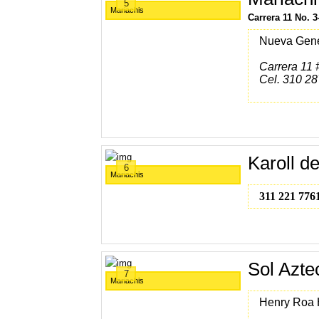
5
Mariachis
Carrera 11 No. 3
Nueva Gen
Carrera 11 
Cel. 310 28
Karoll d
6
Mariachis
311 221 776
Sol Azte
7
Mariachis
Henry Roa