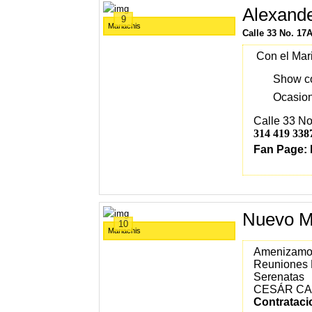
Alexand
9
Mariachis
Calle 33 No. 17
Con el Mar
Show co
Ocasion
Calle 33 No
314 419 338
Fan Page:
Nuevo Ma
10
Mariachis
Amenizamos
Reuniones 
Serenatas
CESÁR CAN
Contrataci