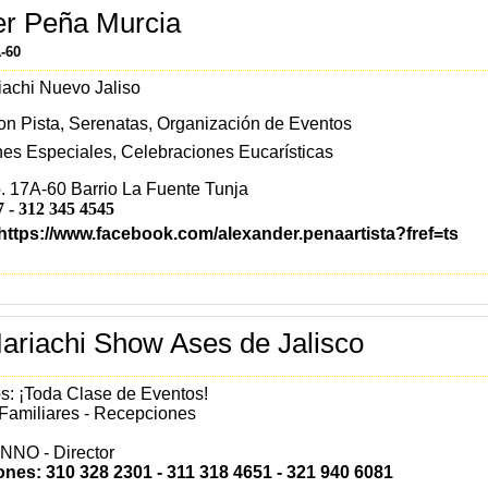
er Peña Murcia
A-60
iachi Nuevo Jaliso
n Pista, Serenatas, Organización de Eventos
es Especiales, Celebraciones Eucarísticas
. 17A-60 Barrio La Fuente Tunja
7 -
312 345 4545
https://www.facebook.com/alexander.penaartista?fref=ts
riachi Show Ases de Jalisco
: ¡Toda Clase de Eventos!
Familiares - Recepciones
NO - Director
ones: 310 328 2301 - 311 318 4651 - 321 940 6081