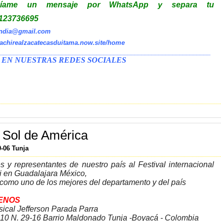
víame un mensaje por WhatsApp y separa tu
3123736695
andia@gmail.com
iachirealzacatecasduitama.now.site/home
_____________________________________________________________
 EN NUESTRAS REDES SOCIALES
 Sol de América
9-06 Tunja
es y representantes de nuestro país al Festival internacional
i en Guadalajara México,
como uno de los mejores del departamento y del país
ENOS
sical Jefferson Parada Parra
.10 N. 29-16 Barrio Maldonado Tunja -Boyacá - Colombia