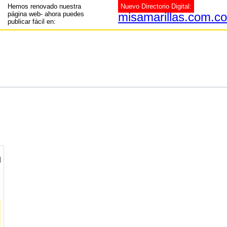
Hemos renovado nuestra
Nuevo Directorio Digital:
página web- ahora puedes
misamarillas.com.co
publicar fácil en:
n