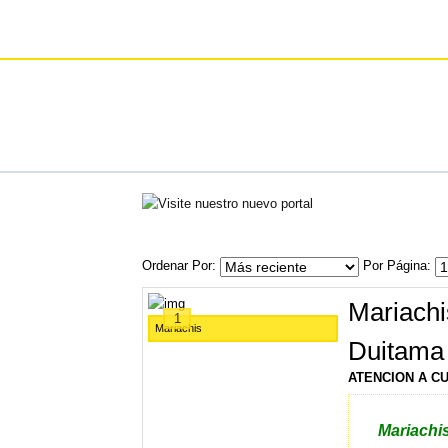
Ordenar Por
Por Página
Mariach
1
Mariachis
Duitama
ATENCION A C
Mariachi