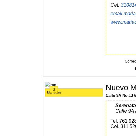
CeL.
31081
email.mari
www.mariac
Correo
Nuevo M
3
Mariachis
Calle 9A No.13-
Serenat
Calle 9A 
Tel. 761 92
Cel. 311 5