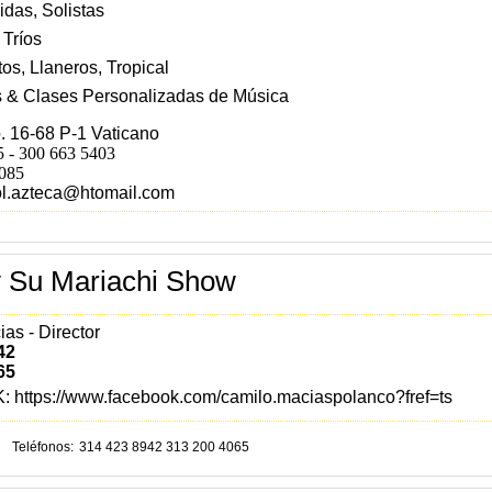
das, Solistas
 Tríos
os, Llaneros, Tropical
 & Clases Personalizadas de Música
. 16-68 P-1 Vaticano
 - 300 663 5403
1085
ol.azteca@htomail.com
y Su Mariachi Show
as - Director
42
65
K:
https://www.facebook.com/camilo.maciaspolanco?fref=ts
Teléfonos
314 423 8942 313 200 4065