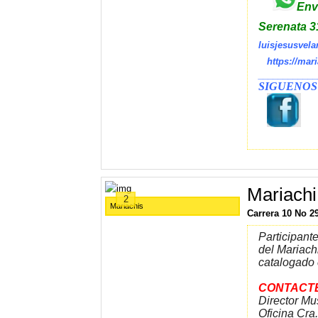
En
Serenata 
luisjesusvel
https://mar
____________
SIGUENOS
Mariachi
2
Mariachis
Carrera 10 No 2
Participant
del Mariach
catalogado 
CONTACT
Director Mu
Oficina Cra