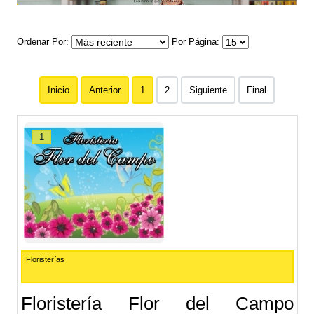
Ordenar Por
Por Página
Inicio
Anterior
1
2
Siguiente
Final
1
Floristerías
Floristería Flor del Campo