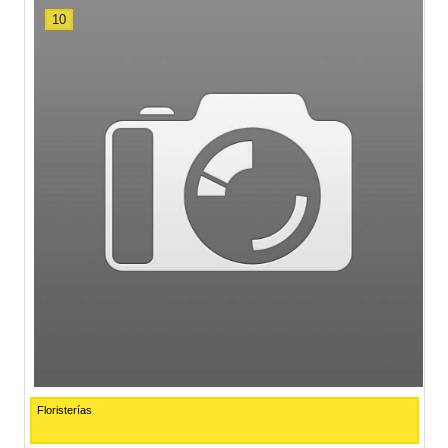
10
Floristerías