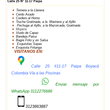
Calle 25 N° 11-17 Paipa
♦
Ternera a la Llanera
♦
Cerdo Asado
♦
Cordero al Horno
♦
Trucha Gratinada, a la Marinera y al Ajillo
♦
Pechuga al Ajillo, a la Mazorcada, Gratinada
♦
Mojarra
♦
Viudo de Capaz
♦
Bandeja Paisa
♦
Bagre Frito y en Salsa
♦
Exquisitas Sopas
♦
Exquisita Fritanga
VISITANOS EN:
Calle 25 #11-17 Paipa Boyacá
Colombia
Vía a las Piscinas
Enviar mensaje por
WhatsApp
3112276686
3123863887