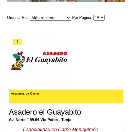
Ordenar Por
Por Página
1
Asaderos de Carne
Asadero el Guayabito
Av. Norte # 59-64 Vía Paipa - Tunja
Especialidad en Carne Moniquireña