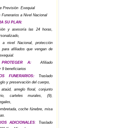
e Previsión Exequial
 Funerarios a Nivel Nacional
A SU PLAN:
ión y asesoría las 24 horas,
rsonalizado,
 a nivel Nacional, protección
a para afiliados que vengan de
exequial.
 PROTEGER A:
Afiliado
y 9 beneficiarios
IOS FUNERARIOS:
Traslado
reglo y preservación del cuerpo,
taúd, arreglo floral, conjunto
orio, carteles murales, (9),
legales,
mbretada, coche fúnebre, misa
as.
CIOS ADICIONALES
:
Traslado