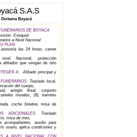
oyacá S.A.S
50 Duitama Boyacá
 FUNERARIOS DE BOYACA
visión Exequial
rarios a Nivel Nacional
U PLAN:
 asesoría las 24 horas, carnet
nivel Nacional, protección
a afiliados que vengan de otro
OTEGER A:
Afiliado principal y
 FUNERARIOS:
Traslado local,
ervación del cuerpo,
d, arreglo floral, conjunto
carteles murales, (9), tramites
tada, coche fúnebre, misa de
S ADICIONALES:
Traslado
Km, misa de mes,
ra acompañantes, auxilio para
/o osario, aplica condiciones y
 A NIVEL NACIONAL CON