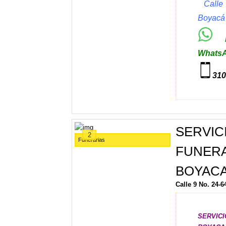
Calle
Boyacá
En
WhatsA
310
SERVIC
2
Funerarias
FUNE
BOYAC
Calle 9 No. 24
SERVI