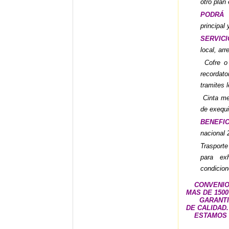
otro plan 
PODRÁ
principal 
SERVIC
local, ar
Cofre o a
recordat
tramites 
Cinta me
de exequi
BENEFI
nacional
Trasport
para exh
condicion
CONVENIOS
MAS DE 1500
GARANTI
DE CALIDAD.
ESTAMOS 