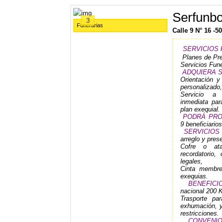
Serfunb
3
Funerarias
Calle 9 N° 16 -
SERVICIOS
Planes de Pre
Servicios Fune
ADQUIERA S
Orientación y
personalizado,
Servicio a 
inmediata par
plan exequial.
PODRÁ PR
9 beneficiarios
SERVICIOS
arreglo y pres
Cofre o ataú
recordatorio, 
legales,
Cinta membre
exequias.
BENEFICIO
nacional 200 
Trasporte pa
exhumación, y
restricciones.
CONVENIOS