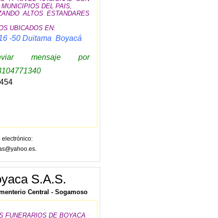
 MUNICIPIOS DEL PAIS,
NDO ALTOS ESTANDARES
S UBICADOS EN:
 16 -50 Duitama Boyacá
ar mensaje por
3104771340
454
 electrónico
as@yahoo.es.
yaca S.A.S.
ementerio Central - Sogamoso
S FUNERARIOS DE BOYACA