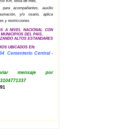
 200 Km, Misa de mes,
e para acompañantes, auxilio
umación, y/o osario, aplica
es y restricciones.
 A NIVEL NACIONAL CON
 MUNICIPIOS DEL PAIS,
ZANDO ALTOS ESTANDARES
OS UBICADOS EN:
-64 Cementerio Central -
o
ar mensaje por
3104771337
191