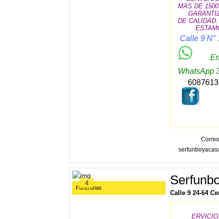
MAS DE 1500
GARANTIZA
DE CALIDAD.
ESTAMO
Calle 9 N°
Envi
WhatsApp 
6087613
Correo
serfunboyacas
Serfunbo
4
Funerarias
Calle 9 24-64 C
ERVICIO