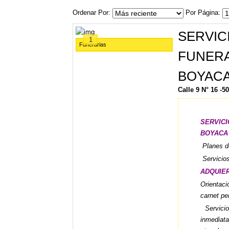
Ordenar Por
Por Página
SERVIC
1
Funerarias
FUNE
BOYAC
Calle 9 N° 16 -50
SERVI
BOYACA
Planes d
Servicios
ADQUIER
Orientac
carnet pe
Servicio
inmediat