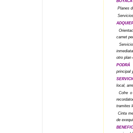
BOYACA
Planes d
Servicios
ADQUIER
Orientac
carnet pe
Servicio
inmediat
otro plan 
PODRÁ
principal 
SERVIC
local, ar
Cofre o a
recordat
tramites 
Cinta me
de exequi
BENEFI