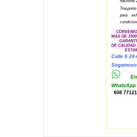
nacional
Trasport
para exh
condicion
CONVENIOS
MAS DE 1500
GARANTI
DE CALIDAD.
ESTAM
Calle 9 24
Sogamos
Envi
WhatsApp 
608 7712