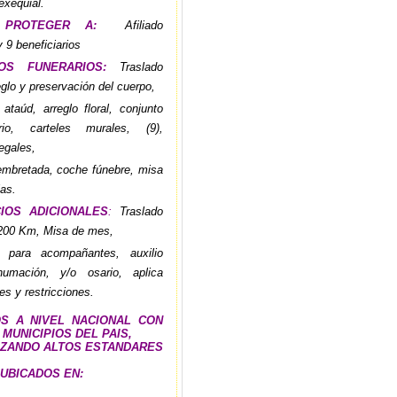
exequial.
 PROTEGER A:
Afiliado
y 9 beneficiarios
IOS FUNERARIOS:
Traslado
reglo y preservación del cuerpo,
taúd, arreglo floral, conjunto
orio, carteles murales, (9),
legales,
mbretada, coche fúnebre, misa
as.
CIOS ADICIONALES
:
Traslado
 200 Km, Misa de mes,
e para acompañantes, auxilio
umación, y/o osario, aplica
es y restricciones.
 A NIVEL NACIONAL CON
 MUNICIPIOS DEL PAIS,
ZANDO ALTOS ESTANDARES
UBICADOS EN: