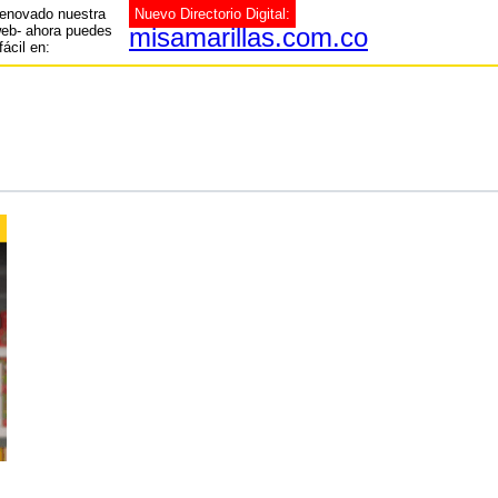
enovado nuestra
Nuevo Directorio Digital:
web- ahora puedes
misamarillas.com.co
fácil en: