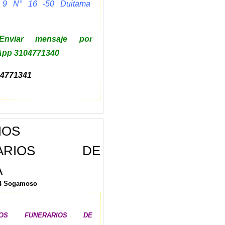
 9 N° 16 -50 Duitama
viar mensaje por
pp 3104771340
4771341
IOS
RARIOS DE
A
-64 Sogamoso
CIOS FUNERARIOS DE